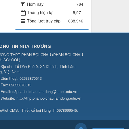
Hôm nay
764
Tháng hiện tại
5,971
Tổng lượt truy cập
638,946
ÔNG TIN NHÀ TRƯỜNG
ƯỜNG THPT PHAN BỘI CHÂU
(
PHAN BOI CHAU
GH SCHOOL
)
Địa chỉ:
Tổ Dân Phố 9, Xã Di Linh, Tỉnh Lâm
g, Việt Nam
Điện thoại:
02633870513
Fax:
02633870513
Email:
c3phanboichau.lamdong@moet.edu.vn
Website:
http://thptphanboichau.lamdong.edu.vn
eViet CMS
.
Thiết kế bởi
Hung_IT:0978666545
.