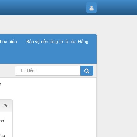
khóa biểu
Bảo vệ nền tảng tư tử của Đảng
 số
iao