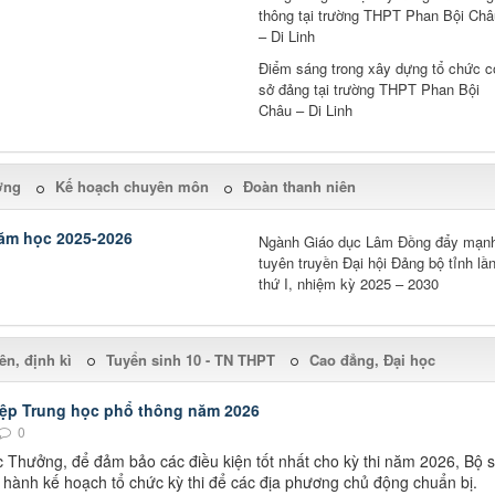
thông tại trường THPT Phan Bội Châ
– Di Linh
Điểm sáng trong xây dựng tổ chức c
sở đảng tại trường THPT Phan Bội
Châu – Di Linh
ờng
Kế hoạch chuyên môn
Đoàn thanh niên
năm học 2025-2026
Ngành Giáo dục Lâm Đồng đẩy mạn
tuyên truyền Đại hội Đảng bộ tỉnh lầ
thứ I, nhiệm kỳ 2025 – 2030
n, định kì
Tuyển sinh 10 - TN THPT
Cao đẳng, Đại học
hiệp Trung học phổ thông năm 2026
0
hưởng, để đảm bảo các điều kiện tốt nhất cho kỳ thi năm 2026, Bộ 
hành kế hoạch tổ chức kỳ thi để các địa phương chủ động chuẩn bị.