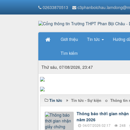
02633870513
c3phanboichau.lamdong@m
Giới thiệu
Tin tức
Hướng d
Tìm kiếm
Thứ sáu, 07/08/2026, 23:47
Tin tức
Tin tức - Sự kiện
Thông tin 
Thông báo thời gian nhận
năm 2026
04/07/2026 02:17
248