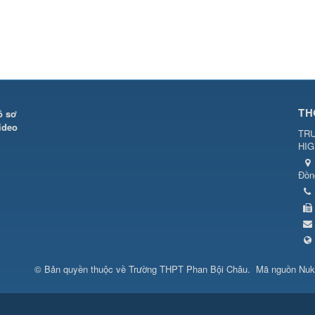
TH
ồ sơ
ideo
TR
HI
Đồn
© Bản quyền thuộc về
Trường THPT Phan Bội Châu
.
Mã nguồn
Nuk