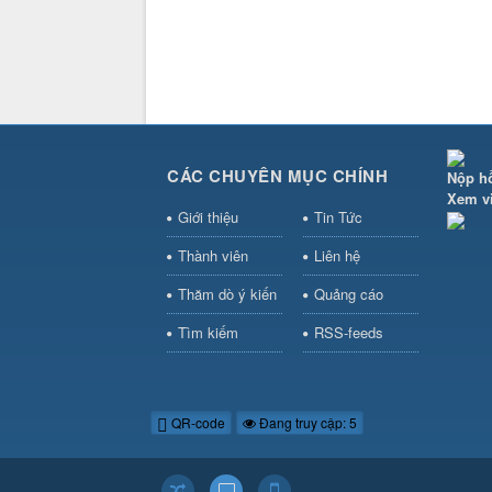
CÁC CHUYÊN MỤC CHÍNH
Nộp h
Xem v
Giới thiệu
Tin Tức
Thành viên
Liên hệ
Thăm dò ý kiến
Quảng cáo
Tìm kiếm
RSS-feeds
QR-code
Đang truy cập: 5