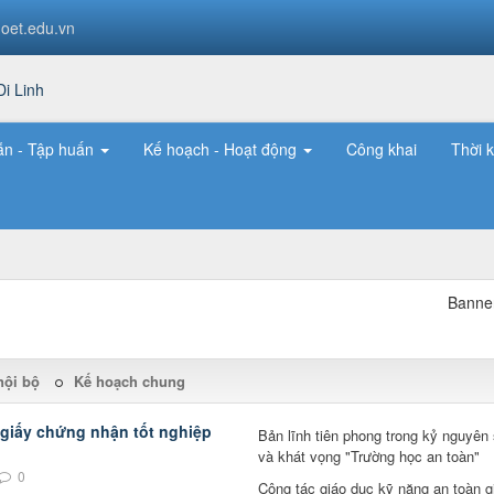
oet.edu.vn
ẫn - Tập huấn
Kế hoạch - Hoạt động
Công khai
Thời 
nội bộ
Kế hoạch chung
 giấy chứng nhận tốt nghiệp
Bản lĩnh tiên phong trong kỷ nguyên
và khát vọng "Trường học an toàn"
0
Công tác giáo dục kỹ năng an toàn g