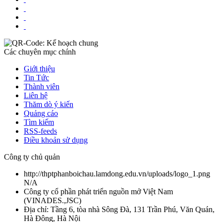
Các chuyên mục chính
Giới thiệu
Tin Tức
Thành viên
Liên hệ
Thăm dò ý kiến
Quảng cáo
Tìm kiếm
RSS-feeds
Điều khoản sử dụng
Công ty chủ quản
http://thptphanboichau.lamdong.edu.vn/uploads/logo_1.png
N/A
Công ty cổ phần phát triển nguồn mở Việt Nam
(
VINADES.,JSC
)
Địa chỉ:
Tầng 6, tòa nhà Sông Đà, 131 Trần Phú, Văn Quán,
Hà Đông, Hà Nội