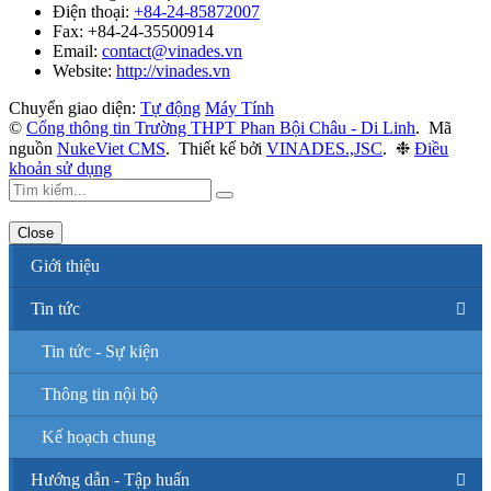
Điện thoại:
+84-24-85872007
Fax:
+84-24-35500914
Email:
contact@vinades.vn
Website:
http://vinades.vn
Chuyển giao diện:
Tự động
Máy Tính
©
Cổng thông tin Trường THPT Phan Bội Châu - Di Linh
.
Mã
nguồn
NukeViet CMS
.
Thiết kế bởi
VINADES.,JSC
.
❉
Điều
khoản sử dụng
Close
Giới thiệu
Tin tức
Tin tức - Sự kiện
Thông tin nội bộ
Kế hoạch chung
Hướng dẫn - Tập huấn